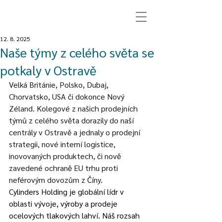
12. 8. 2025
Naše týmy z celého světa se
potkaly v Ostravě
Velká Británie, Polsko, Dubaj, 
Chorvatsko, USA či dokonce Nový 
Zéland. Kolegové z našich prodejních 
týmů z celého světa dorazily do naší 
centrály v Ostravě a jednaly o prodejní 
strategii, nové interní logistice, 
inovovaných produktech, či nově 
zavedené ochraně EU trhu proti 
neférovým dovozům z Číny.
Cylinders Holding je globální lídr v 
oblasti vývoje, výroby a prodeje 
ocelových tlakových lahví. Náš rozsah 