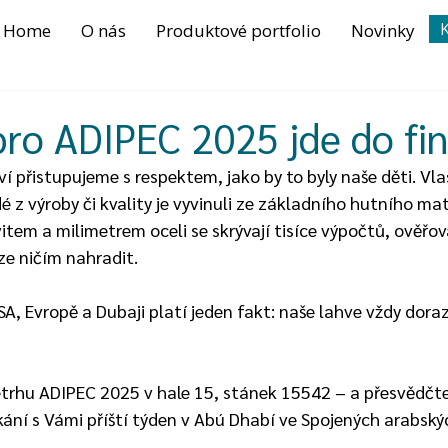
K
Home
O nás
Produktové portfolio
Novinky
pro ADIPEC 2025 jde do fi
ví přistupujeme s respektem, jako by to byly naše děti. Vla
ídé z výroby či kvality je vyvinuli ze základního hutního mat
tem a milimetrem oceli se skrývají tisíce výpočtů, ověřov
ze ničím nahradit.
A, Evropě a Dubaji platí jeden fakt: naše lahve vždy dorazí
etrhu ADIPEC 2025 v hale 15, stánek 15542 – a přesvědčte 
kání s Vámi příští týden v Abú Dhabí ve Spojených arabsk