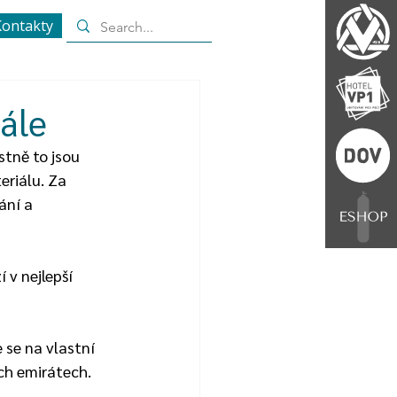
ontakty
nále
stně to jsou 
eriálu. Za 
ání a 
 v nejlepší 
se na vlastní 
ých emirátech.