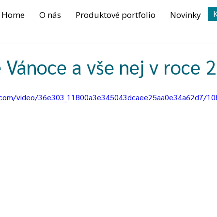
K
Home
O nás
Produktové portfolio
Novinky
Vánoce a vše nej v roce 
tic.com/video/36e303_11800a3e345043dcaee25aa0e34a62d7/10